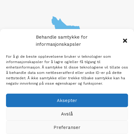
Behandle samtykke for
informasjonskapsler
For å gi de beste opplevelsene bruker vi teknologier som
informasjonskapsler for å lagre og/eller få tilgang til
enhetsinformasjon. Å samtykke til disse teknologiene vil tillate oss
å behandle data som nettleseratferd eller unike ID-er på dette
nettstedet. Å ikke samtykke eller trekke tilbake samtykke kan ha
negativ innvirkning på visse egenskaper og funksjoner.
Aksepter
Avslå
© 2026 Opplev Alvdal Tekst og bilder kan ikke
kopieres eller brukes uten tillatelse.
Preferanser
Nettsiden er laga og designet av
Haus