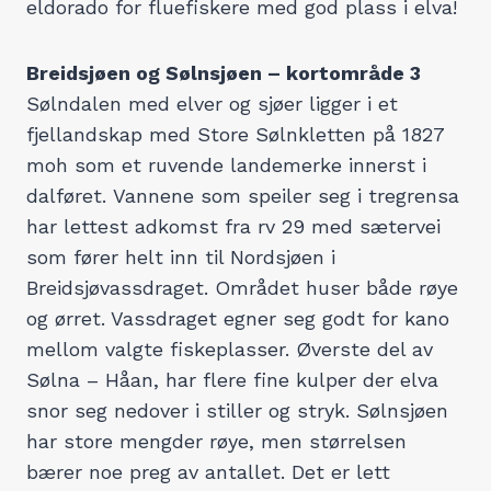
eldorado for fluefiskere med god plass i elva!
Breidsjøen og Sølnsjøen – kortområde 3
Sølndalen med elver og sjøer ligger i et
fjellandskap med Store Sølnkletten på 1827
moh som et ruvende landemerke innerst i
dalføret. Vannene som speiler seg i tregrensa
har lettest adkomst fra rv 29 med sætervei
som fører helt inn til Nordsjøen i
Breidsjøvassdraget. Området huser både røye
og ørret. Vassdraget egner seg godt for kano
mellom valgte fiskeplasser. Øverste del av
Sølna – Håan, har flere fine kulper der elva
snor seg nedover i stiller og stryk. Sølnsjøen
har store mengder røye, men størrelsen
bærer noe preg av antallet. Det er lett