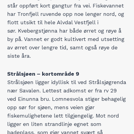
står oppført kort gangtur fra vei. Fiskevannet
har Tronfjell ruvende opp noe lenger nord, og
flott utsikt til hele Alvdal Vestfjell i
sør. Kvebergstjønna har både ørret og røye å
by på. Vannet er godt kultivert med utsetting
av ørret over lengre tid, samt også røye de
siste åra.
Strålsjøen – kortområde 9
Strålsjøen ligger idyllisk til ved Strålsjøgrenda
nær Savalen. Lettest adkomst er fra rv 29
ved Einunna bru. Lomnesvola stiger behagelig
opp sør for sjøen, mens veien gjør
fiskemulighetene lett tilgjengelig. Mot nord
ligger en liten strandlinje egnet som
badeplass, som gjør vannet svært så