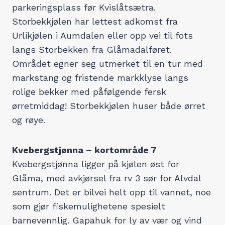
parkeringsplass før Kvislåtsætra.
Storbekkjølen har lettest adkomst fra
Urlikjølen i Aumdalen eller opp vei til fots
langs Storbekken fra Glåmadalføret.
Området egner seg utmerket til en tur med
markstang og fristende markklyse langs
rolige bekker med påfølgende fersk
ørretmiddag! Storbekkjølen huser både ørret
og røye.
Kvebergstjønna – kortområde 7
Kvebergstjønna ligger på kjølen øst for
Glåma, med avkjørsel fra rv 3 sør for Alvdal
sentrum. Det er bilvei helt opp til vannet, noe
som gjør fiskemulighetene spesielt
barnevennlig. Gapahuk for ly av vær og vind