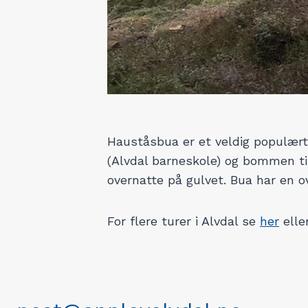
Hauståsbua er et veldig populært
(Alvdal barneskole) og bommen t
overnatte på gulvet. Bua har en o
For flere turer i Alvdal se
her
elle