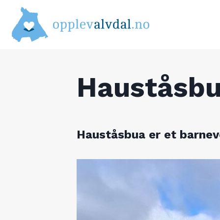
Skip
to
content
Hauståsb
Hauståsbua er et barnev