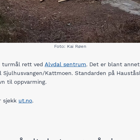
Foto: Kai Røen
 turmål rett ved
Alvdal sentrum
. Det er blant anne
il Sjulhusvangen/Kattmoen. Standarden på Haustås
vn til oppvarming.
r sjekk
ut.no
.