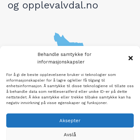
og opplevalvdal.no
Behandle samtykke for
informasjonskapsler
For å gi de beste opplevelsene bruker vi teknologier som
informasjonskapsler for å lagre og/eller få tilgang til
enhetsinformasjon. Å samtykke til disse teknologiene vil tillate oss
å behandle data som nettleseratferd eller unike ID-er på dette
nettstedet. Å ikke samtykke eller trekke tilbake samtykke kan ha
negativ innvirkning på visse egenskaper og funksjoner.
Aksepter
Avslå
© 2026 Opplev Alvdal Tekst og bilder kan ikke